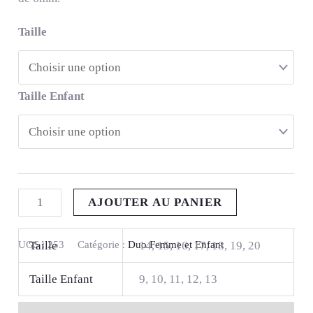
Taille
Taille Enfant
AJOUTER AU PANIER
UGS :
253
Catégorie :
Duo Femme et Enfant
Taille
14, 15, 16, 17, 18, 19, 20
Taille Enfant
9, 10, 11, 12, 13