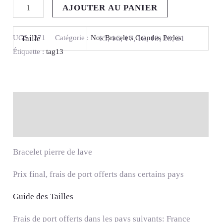
AJOUTER AU PANIER
UGS :
271
Catégorie :
Nos Bracelets Grandes Perles
Taille
15, 16, 17, 18, 19, 20, 21
Étiquette :
tag13
Description
Informations complémentaires
Bracelet pierre de lave
Prix final, frais de port offerts dans certains pays
Guide des Tailles
Frais de port offerts dans les pays suivants: France