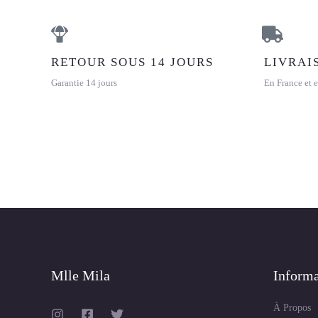
RETOUR SOUS 14 JOURS
LIVRAI
Garantie 14 jours
En France et e
Mlle Mila
Informa
À Propos