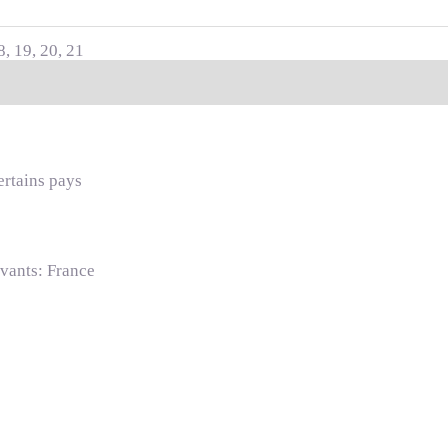
8, 19, 20, 21
mentaires
certains pays
ivants: France